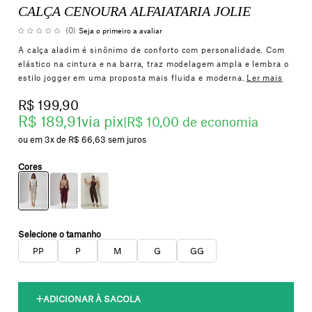
CALÇA CENOURA ALFAIATARIA JOLIE
(0)
Seja o primeiro a avaliar
A calça aladim é sinônimo de conforto com personalidade. Com
elástico na cintura e na barra, traz modelagem ampla e lembra o
estilo jogger em uma proposta mais fluida e moderna.
Ler mais
R$ 199,90
R$ 189,91
via pix
|
R$ 10,00 de economia
3x
R$ 66,63
sem juros
PP
P
M
G
GG