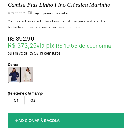
Camisa Plus Linho Fino Clássica Marinho
(0)
Seja o primeiro a avaliar
Camisa a base de linho clássica, ótima para o dia a dia no
trabalhoe ocasiões mais formais
Ler mais
R$ 392,90
R$ 373,25
via pix
|
R$ 19,65 de economia
7x
R$ 58,13
com juros
G1
G2