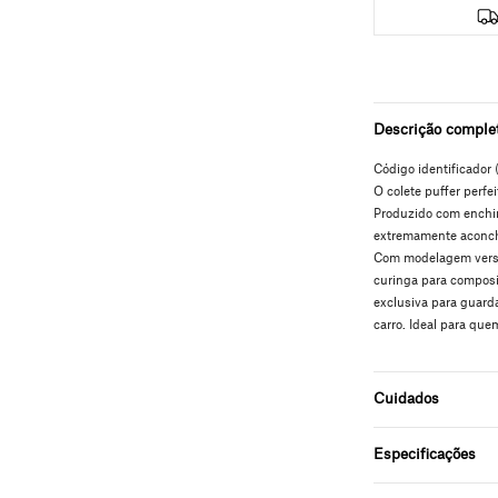
Descrição comple
Código identificador 
O colete puffer perfei
Produzido com enchim
extremamente aconche
Com modelagem versáti
curinga para compos
exclusiva para guarda
carro. Ideal para que
Cuidados
Especificações