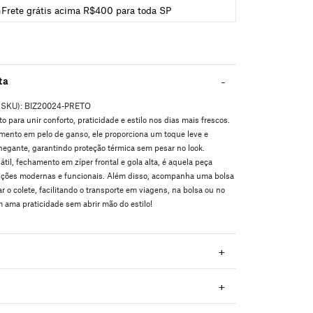
Frete grátis acima R$400 para toda SP
ta
(SKU):
BIZ20024-PRETO
to para unir conforto, praticidade e estilo nos dias mais frescos.
ento em pelo de ganso, ele proporciona um toque leve e
gante, garantindo proteção térmica sem pesar no look.
l, fechamento em zíper frontal e gola alta, é aquela peça
ições modernas e funcionais. Além disso, acompanha uma bolsa
r o colete, facilitando o transporte em viagens, na bolsa ou no
m ama praticidade sem abrir mão do estilo!