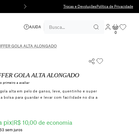
5% 
Trocas e Devoluções
Política de Privacidade
AJUDA
0
UFFER GOLA ALTA ALONGADO
FFER GOLA ALTA ALONGADO
o primeiro a avaliar
gola alta em pelo de ganso, leve, quentinho e super
 bolsa para guardar e levar com facilidade no dia a
a pix
|
R$ 10,00 de economia
,63
sem juros