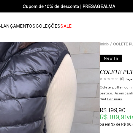
Frete grátis acima R$400 para SP
S
LANÇAMENTOS
COLEÇÕES
SALE
Início
COLETE P
New In
COLETE PU
(0)
Seja 
Colete puffer com 
prático. Acompanha
dia!
Ler mais
R$ 199,90
R$ 189,91
vi
3x
R$ 66