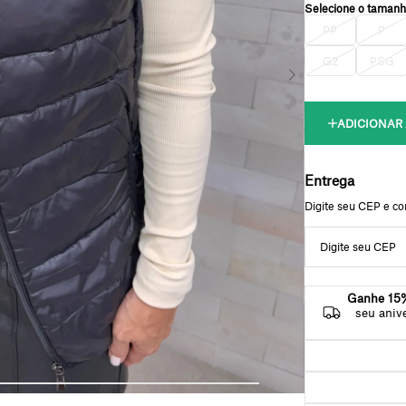
PP
P
G2
PSG
Ganhe 15%
seu aniv