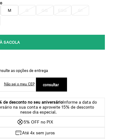
M
G
GG
EGG
G1
Não sei o meu CEP
 de desconto no seu aniversário
Informe a data do
ersário na sua conta e aproveite 15% de desconto
nesse dia especial.
5% OFF no PIX
Até 4x sem juros