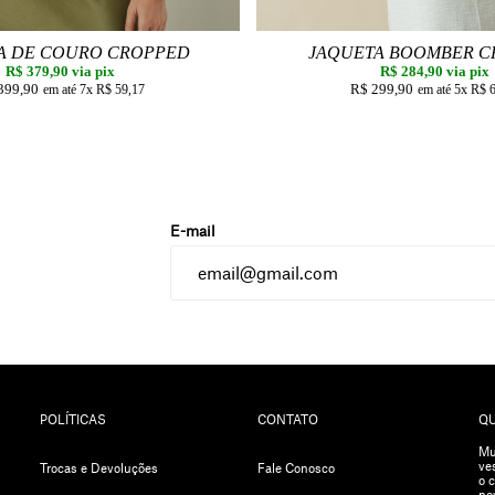
A DE COURO CROPPED
JAQUETA BOOMBER 
R$ 379,90
via pix
R$ 284,90
DEBBY
via pix
399,90
R$ 299,90
7x
R$ 59,17
5x
R$ 
POLÍTICAS
CONTATO
Q
Mu
ve
Trocas e Devoluções
Fale Conosco
o 