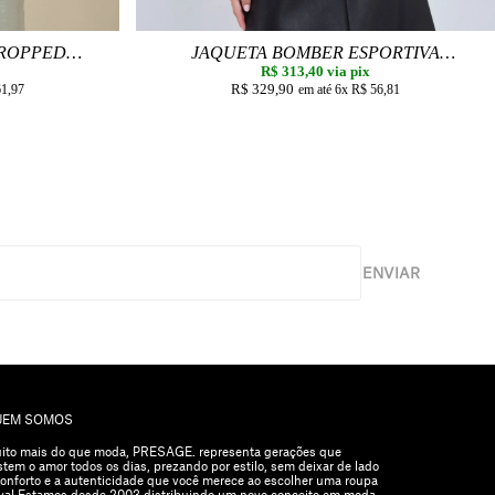
CROPPED
JAQUETA BOMBER ESPORTIVA
R$ 313,40
TWEED
via pix
R$ 329,90
61,97
6x
R$ 56,81
ENVIAR
UEM SOMOS
ito mais do que moda, PRESAGE. representa gerações que
stem o amor todos os dias, prezando por estilo, sem deixar de lado
conforto e a autenticidade que você merece ao escolher uma roupa