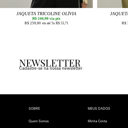
JAQUETA TRICOLINE OLÍVIA
JAQUET
R$ 246,90
via pix
R$ 259,90
R$ 
5x
R$ 53,71
NEWSLETTER
Cadastre-se na nossa newsletter
SOBRE
MEUS DADOS
Quem Somos
Minha Conta