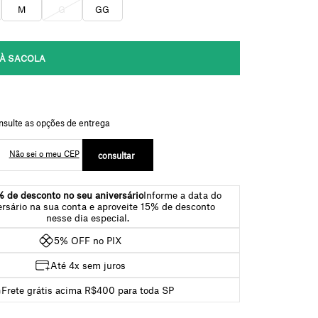
M
G
GG
Não sei o meu CEP
 de desconto no seu aniversário
Informe a data do
ersário na sua conta e aproveite 15% de desconto
nesse dia especial.
5% OFF no PIX
Até 4x sem juros
Frete grátis acima R$400 para toda SP