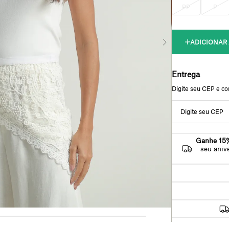
PP
P
Ganhe 15%
seu aniv