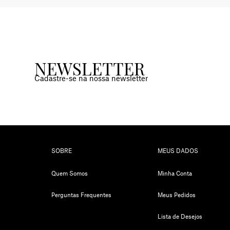
NEWSLETTER
Cadastre-se na nossa newsletter
SOBRE
MEUS DADOS
Quem Somos
Minha Conta
Perguntas Frequentes
Meus Pedidos
Lista de Desejos