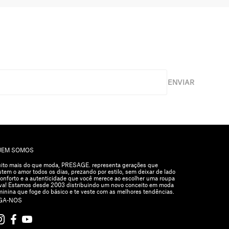
ENVIAR
UEM SOMOS
ito mais do que moda, PRESAGE. representa gerações que
stem o amor todos os dias, prezando por estilo, sem deixar de lado
conforto e a autenticidade que você merece ao escolher uma roupa
va! Estamos desde 2003 distribuindo um novo conceito em moda
minina que foge do básico e te veste com as melhores tendências.
GA-NOS