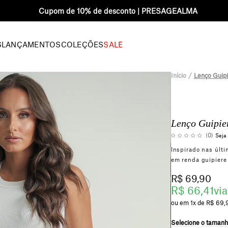
Cupom de 10% de desconto | PRESAGEALMA
S
LANÇAMENTOS
COLEÇÕES
SALE
Início
Lenço Guipi
Lenço Guipie
(0)
Seja 
Inspirado nas últi
em renda guipiere
R$ 69,90
R$ 66,41
via
1x
R$ 69,