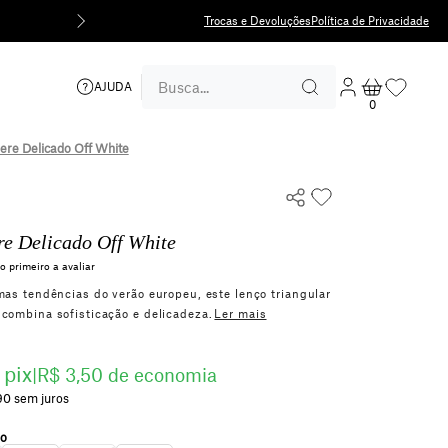
Frete grátis acima
Trocas e Devoluções
Política de Privacidade
AJUDA
0
ere Delicado Off White
re Delicado Off White
o primeiro a avaliar
mas tendências do verão europeu, este lenço triangular
 combina sofisticação e delicadeza.
Ler mais
 pix
|
R$ 3,50 de economia
90
sem juros