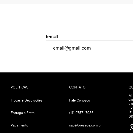
POLÍTICAS
CONTATO
Q
Mu
ve
Trocas e Devoluções
Fale Conosco
o 
no
fe
Entrega e Frete
(11) 97571-7086
SI
Pagamento
sac@presage.com.br