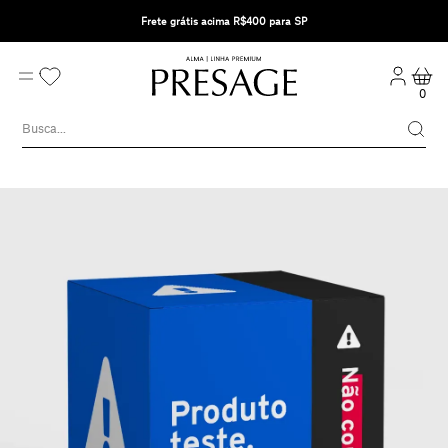
Frete grátis acima R$400 para SP
0