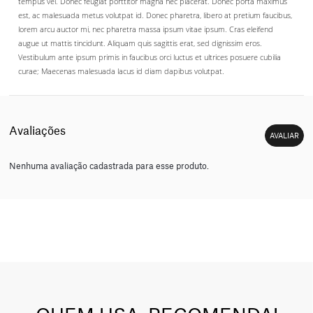
tempus vel. Donec feugiat porttitor magna nec placerat. Donec porta maximus
est, ac malesuada metus volutpat id. Donec pharetra, libero at pretium faucibus,
lorem arcu auctor mi, nec pharetra massa ipsum vitae ipsum. Cras eleifend
augue ut mattis tincidunt. Aliquam quis sagittis erat, sed dignissim eros.
Vestibulum ante ipsum primis in faucibus orci luctus et ultrices posuere cubilia
curae; Maecenas malesuada lacus id diam dapibus volutpat.
Nenhuma avaliação cadastrada para esse produto.