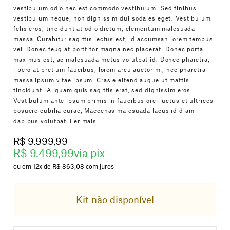
vestibulum odio nec est commodo vestibulum. Sed finibus
vestibulum neque, non dignissim dui sodales eget. Vestibulum
felis eros, tincidunt at odio dictum, elementum malesuada
massa. Curabitur sagittis lectus est, id accumsan lorem tempus
vel. Donec feugiat porttitor magna nec placerat. Donec porta
maximus est, ac malesuada metus volutpat id. Donec pharetra,
libero at pretium faucibus, lorem arcu auctor mi, nec pharetra
massa ipsum vitae ipsum. Cras eleifend augue ut mattis
tincidunt. Aliquam quis sagittis erat, sed dignissim eros.
Vestibulum ante ipsum primis in faucibus orci luctus et ultrices
posuere cubilia curae; Maecenas malesuada lacus id diam
dapibus volutpat.
Ler mais
R$ 9.999,99
R$ 9.499,99
via pix
12x
R$ 863,08
com juros
Kit não disponível