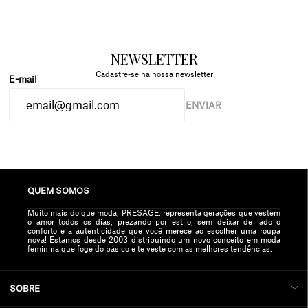
NEWSLETTER
Cadastre-se na nossa newsletter
ENVIAR
QUEM SOMOS
Muito mais do que moda, PRESAGE. representa gerações que vestem
o amor todos os dias, prezando por estilo, sem deixar de lado o
conforto e a autenticidade que você merece ao escolher uma roupa
nova! Estamos desde 2003 distribuindo um novo conceito em moda
feminina que foge do básico e te veste com as melhores tendências.
SOBRE