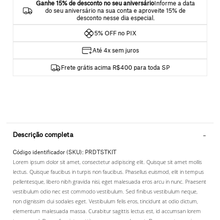
Ganhe 15% de desconto no seu aniversário
Informe a data
do seu aniversário na sua conta e aproveite 15% de
desconto nesse dia especial.
5% OFF no PIX
Até 4x sem juros
Frete grátis acima R$400 para toda SP
Descrição completa
Código identificador (SKU):
PRDTSTKIT
Lorem ipsum dolor sit amet, consectetur adipiscing elit. Quisque sit amet mollis
lectus. Quisque faucibus in turpis non faucibus. Phasellus euismod, elit in tempus
pellentesque, libero nibh gravida nisi, eget malesuada eros arcu in nunc. Praesent
vestibulum odio nec est commodo vestibulum. Sed finibus vestibulum neque,
non dignissim dui sodales eget. Vestibulum felis eros, tincidunt at odio dictum,
elementum malesuada massa. Curabitur sagittis lectus est, id accumsan lorem