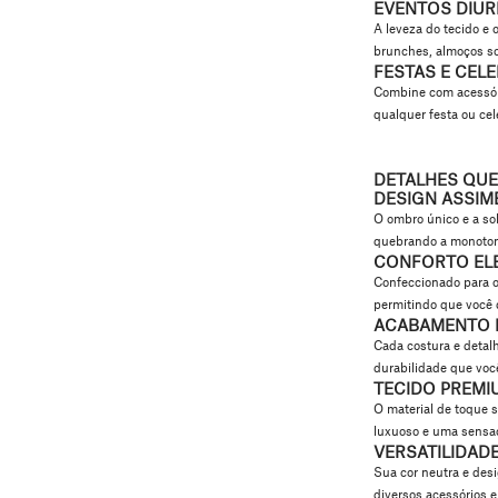
EVENTOS DIUR
A leveza do tecido e 
brunches, almoços sof
FESTAS E CEL
Combine com acessóri
qualquer festa ou cel
DETALHES QUE
DESIGN ASSIM
O ombro único e a so
quebrando a monotoni
CONFORTO EL
Confeccionado para o
permitindo que você 
ACABAMENTO I
Cada costura e detal
durabilidade que voc
TECIDO PREMI
O material de toque 
luxuoso e uma sensaç
VERSATILIDADE
Sua cor neutra e des
diversos acessórios e