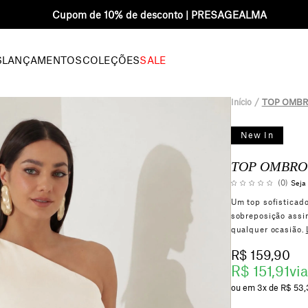
Frete grátis acima R$400 para SP
S
LANÇAMENTOS
COLEÇÕES
SALE
Início
TOP OMBRO
New In
TOP OMBRO 
(0)
Seja 
Um top sofisticad
sobreposição assim
qualquer ocasião.
R$ 159,90
R$ 151,91
via
3x
R$ 53