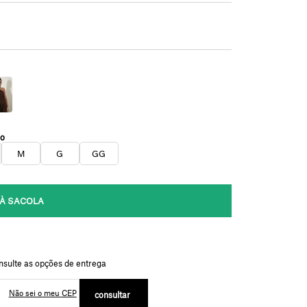
M
G
GG
Não sei o meu CEP