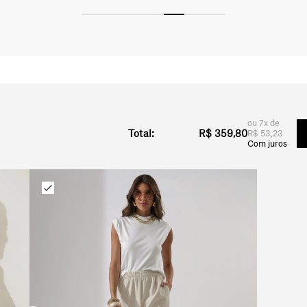
7x
R$ 359,80
R$ 53,23
Com juros