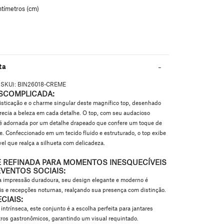
ta
(SKU):
BIN26018-CREME
ESCOMPLICADA:
sticação e o charme singular deste magnífico top, desenhado
recia a beleza em cada detalhe. O top, com seu audacioso
 é adornada por um
detalhe drapeado
que confere um toque de
de. Confeccionado em um
tecido fluido e estruturado
, o top exibe
l que realça a silhueta com delicadeza.
E REFINADA PARA MOMENTOS INESQUECÍVEIS
EVENTOS SOCIAIS:
a impressão duradoura, seu design elegante e moderno é
éis e recepções noturnas, realçando sua presença com distinção.
CIAIS:
intrínseca, este conjunto é a escolha perfeita para jantares
ros gastronômicos, garantindo um visual requintado.