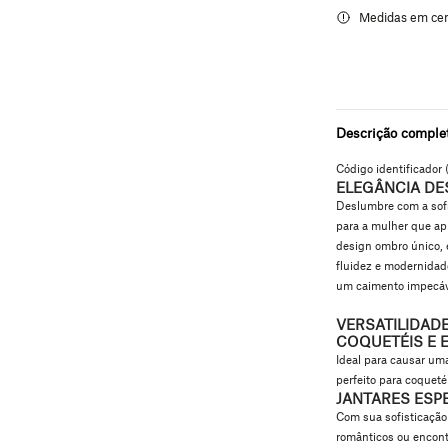
Descrição comple
Código identificador 
ELEGÂNCIA D
Deslumbre com a sofi
para a mulher que ap
design ombro único
,
fluidez e modernida
um caimento impecáve
VERSATILIDAD
COQUETÉIS E 
Ideal para causar um
perfeito para coquet
JANTARES ESPE
Com sua sofisticação 
românticos ou encont