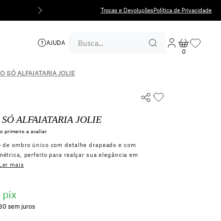
5% 
Trocas e Devoluções
Política de Privacidade
AJUDA
0
 SÓ ALFAIATARIA JOLIE
SÓ ALFAIATARIA JOLIE
o primeiro a avaliar
o de ombro único com detalhe drapeado e com
étrica, perfeito para realçar sua elegância em
Ler mais
 pix
,30
sem juros