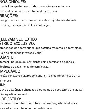
NOS CHIQUES:
o corte inteligente fazem dele uma opção excelente para
isticados ou eventos culturais durante o dia.
EBRAÇÕES:
os glamorosos para transformar este conjunto na estrela de
ebração, esbanjando estilo e confiança.
 ELEVAM SEU ESTILO
ÉTRICO EXCLUSIVO:
breposição do shorts criam uma estética moderna e diferenciada,
a e adicionando interesse visual.
EGANTE:
ferecer liberdade de movimento sem sacrificar a elegância,
desfrute de cada momento com leveza.
MPECÁVEL:
he são pensados para proporcionar um caimento perfeito e uma
ê merece.
UM:
suave e aparência sofisticada garante que a peça tenha um visual
ão agradável ao vestir.
 DE ESTILO:
ign versátil permitem múltiplas combinações, adaptando-se a
 calçados para diferentes propostas de look.