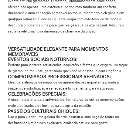
evento noturno glamoroso. O material, cuidadosamente selecionado,
oferece não apenas uma estética superior, mas também um conforto
duradouro e uma sensação agradável ao toque, mantendo a elegância em
qualquer situação. Eleve seu guarda-roupa com este tesouro da moda e
descubra o poder de uma peça que realça a sua beleza natural.
Adquira o
seu e revele uma nova dimensão de charme e distinção!
VERSATILIDADE ELEGANTE PARA MOMENTOS
MEMORÁVEIS
EVENTOS SOCIAIS NOTURNOS:
Perfeito para jantares sofisticados, coquetéis e festas que exigem um toque
de glamour e requinte, garantindo que você se destaque com elegância.
COMPROMISSOS PROFISSIONAIS REFINADOS:
Ideal para almoços de negócios ou apresentações importantes, onde a
imagem de sofisticação e seriedade é fundamental para o sucesso.
CELEBRAÇÕES ESPECIAIS:
A escolha perfeita para aniversários, formaturas ou outras comemorações,
onde a delicadeza do look realça a alegria da ocasião.
PASSEIOS CULTURAIS CHIQUES:
Use-o para visitar uma galeria de arte, assistir a uma peça de teatro ou
desfrutar de um brunch exclusivo, exalando estilo e bom gosto.