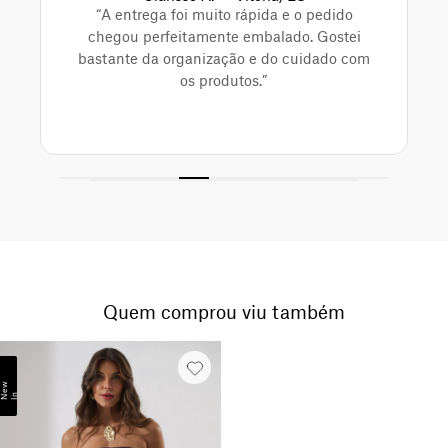
“A entrega foi muito rápida e o pedido
chegou perfeitamente embalado. Gostei
bastante da organização e do cuidado com
os produtos.”
Quem comprou viu também
N
e
w
I
n