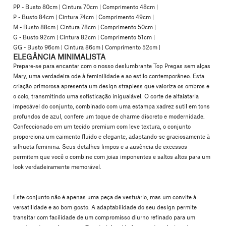
PP - Busto 80cm | Cintura 70cm | Comprimento 48cm |
P - Busto 84cm | Cintura 74cm | Comprimento 49cm |
M - Busto 88cm | Cintura 78cm | Comprimento 50cm |
G - Busto 92cm | Cintura 82cm | Comprimento 51cm |
GG - Busto 96cm | Cintura 86cm | Comprimento 52cm |
ELEGÂNCIA MINIMALISTA
Prepare-se para encantar com o nosso deslumbrante Top Pregas sem alças
Mary, uma verdadeira ode à feminilidade e ao estilo contemporâneo. Esta
criação primorosa apresenta um
design strapless
que valoriza os ombros e
o colo, transmitindo uma sofisticação inigualável. O
corte de alfaiataria
impecável
do conjunto, combinado com uma
estampa xadrez sutil
em tons
profundos de azul, confere um toque de charme discreto e modernidade.
Confeccionado em um
tecido premium com leve textura
, o conjunto
proporciona um caimento fluido e elegante, adaptando-se graciosamente à
silhueta feminina. Seus detalhes limpos e a ausência de excessos
permitem que você o combine com joias imponentes e saltos altos para um
look verdadeiramente memorável.
Este conjunto não é apenas uma peça de vestuário, mas um convite à
versatilidade e ao bom gosto. A adaptabilidade do seu design permite
transitar com facilidade de um compromisso diurno refinado para um