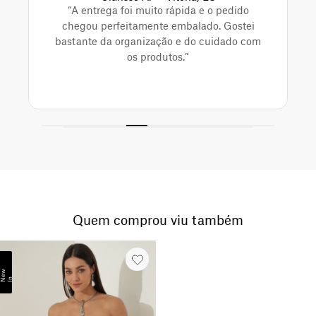
“A entrega foi muito rápida e o pedido
chegou perfeitamente embalado. Gostei
bastante da organização e do cuidado com
os produtos.”
Quem comprou viu também
N
e
w
I
n