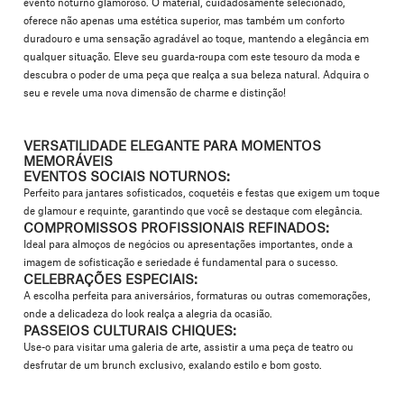
evento noturno glamoroso. O material, cuidadosamente selecionado,
oferece não apenas uma estética superior, mas também um conforto
duradouro e uma sensação agradável ao toque, mantendo a elegância em
qualquer situação. Eleve seu guarda-roupa com este tesouro da moda e
descubra o poder de uma peça que realça a sua beleza natural.
Adquira o
seu e revele uma nova dimensão de charme e distinção!
VERSATILIDADE ELEGANTE PARA MOMENTOS
MEMORÁVEIS
EVENTOS SOCIAIS NOTURNOS:
Perfeito para jantares sofisticados, coquetéis e festas que exigem um toque
de glamour e requinte, garantindo que você se destaque com elegância.
COMPROMISSOS PROFISSIONAIS REFINADOS:
Ideal para almoços de negócios ou apresentações importantes, onde a
imagem de sofisticação e seriedade é fundamental para o sucesso.
CELEBRAÇÕES ESPECIAIS:
A escolha perfeita para aniversários, formaturas ou outras comemorações,
onde a delicadeza do look realça a alegria da ocasião.
PASSEIOS CULTURAIS CHIQUES:
Use-o para visitar uma galeria de arte, assistir a uma peça de teatro ou
desfrutar de um brunch exclusivo, exalando estilo e bom gosto.