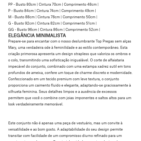
PP - Busto 80cm | Cintura 70cm | Comprimento 48cm |
P - Busto 84cm | Cintura 74cm | Comprimento 49cm |
M - Busto 88cm | Cintura 78cm | Comprimento 50cm |
G - Busto 92cm | Cintura 82cm | Comprimento 51cm |
GG - Busto 96cm | Cintura 86cm | Comprimento 52cm |
ELEGÂNCIA MINIMALISTA
Prepare-se para encantar com o nosso deslumbrante Top Pregas sem alças
Mary, uma verdadeira ode à feminilidade e ao estilo contemporâneo. Esta
criação primorosa apresenta um
design strapless
que valoriza os ombros e
o colo, transmitindo uma sofisticação inigualável. O
corte de alfaiataria
impecável
do conjunto, combinado com uma
estampa xadrez sutil
em tons
profundos de ameixa, confere um toque de charme discreto e modernidade.
Confeccionado em um
tecido premium com leve textura
, o conjunto
proporciona um caimento fluido e elegante, adaptando-se graciosamente à
silhueta feminina. Seus detalhes limpos e a ausência de excessos
permitem que você o combine com joias imponentes e saltos altos para um
look verdadeiramente memorável.
Este conjunto não é apenas uma peça de vestuário, mas um convite à
versatilidade e ao bom gosto. A adaptabilidade do seu design permite
transitar com facilidade de um compromisso diurno refinado para um